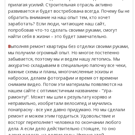
прилагая усилий. Строительная отрасль активно
развивается и будет востребована всегда. Почему бы не
обратить внимание на наш опыт тем, кто хочет
заработать? Если люди, читающие наш сайт,
попробовав что-то сделать своими руками, смогут
найти себя в жизни – это будет замечательно.
Выполняя ремонт квартиры без отделки своими руками,
мы получили огромный опыт. Но многое постепенно
забывается, поэтому мы и ведем нашу летопись. Мы
аккуратно складываем в специальную папочку все чеки,
важные схемы и планы, многочисленные эскизы и
наброски, делаем фотографии и время от времени
снимаем видео. Потом эти материалы появляются на
нашем сайте с оптимистичным названием - "Ура-
рамонту!". Может мы шли к результату коряво и
неправильно, изобретали велосипед и мучились
понапрасну - все уже давно придумано. Но мы сделали
ремонт и можем этим гордиться. Удовольствие и
восторг переполняет человека по окончании любого
дела. А если дело действительно стоящее, то оно
дарит радость на долгие годы. Именно этой