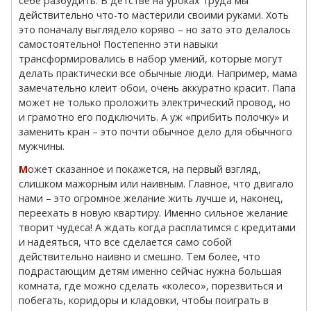
себе разбудить. В детстве на уроках труда мы
действительно что-то мастерили своими руками. Хоть
это поначалу выглядело коряво – но зато это делалось
самостоятельно! Постепенно эти навыки
трансформировались в набор умений, которые могут
делать практически все обычные люди. Например, мама
замечательно клеит обои, очень аккуратно красит. Папа
может не только проложить электрический провод, но
и грамотно его подключить. А уж «прибить полочку» и
заменить кран – это почти обычное дело для обычного
мужчины.
Может сказанное и покажется, на первый взгляд,
слишком мажорным или наивным. Главное, что двигало
нами – это огромное желание жить лучше и, наконец,
переехать в новую квартиру. Именно сильное желание
творит чудеса! А ждать когда расплатимся с кредитами
и надеяться, что все сделается само собой
действительно наивно и смешно. Тем более, что
подрастающим детям именно сейчас нужна большая
комната, где можно сделать «колесо», порезвиться и
побегать, коридоры и кладовки, чтобы поиграть в