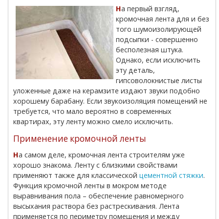
На первый взгляд,
кромочная лента для и без
того шумоизолирующей
подсыпки - совершенно
бесполезная штука.
Однако, если исключить
эту деталь,
гипсоволокнистые листы
уложенные даже на керамзите издают звуки подобно
хорошему барабану. Если звукоизоляция помещений не
требуется, что мало вероятно в современных
квартирах, эту ленту можно смело исключить.
Применение кромочной ленты
На самом деле, кромочная лента строителям уже
хорошо знакома. Ленту с близкими свойствами
применяют также для классической
цементной стяжки
.
Функция кромочной ленты в мокром методе
выравнивания пола – обеспечение равномерного
высыхания раствора без растрескивания. Лента
применяется по периметру помещения и между