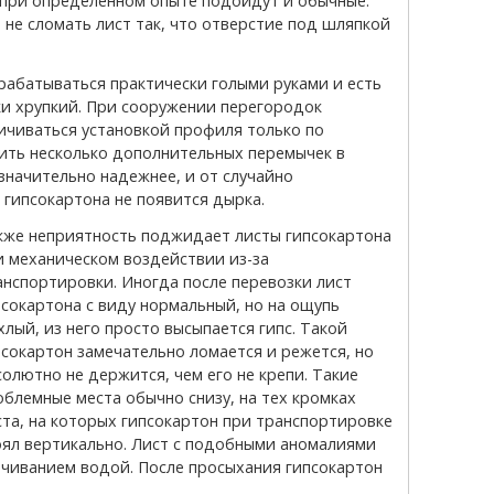
 при определенном опыте подойдут и обычные.
и не сломать лист так, что отверстие под шляпкой
ки хрупкий. При сооружении перегородок
ичиваться установкой профиля только по
ить несколько дополнительных перемычек в
 значительно надежнее, и от случайно
 гипсокартона не появится дырка.
и механическом воздействии из-за
анспортировки. Иногда после перевозки лист
псокартона с виду нормальный, но на ощупь
лый, из него просто высыпается гипс. Такой
псокартон замечательно ломается и режется, но
солютно не держится, чем его не крепи. Такие
облемные места обычно снизу, на тех кромках
ста, на которых гипсокартон при транспортировке
оял вертикально. Лист с подобными аномалиями
чиванием водой. После просыхания гипсокартон