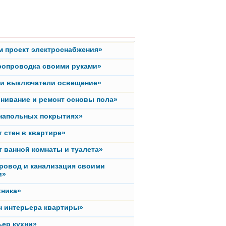
м проект электроснабжения»
ропроводка своими руками»
ки выключатели освещение»
нивание и ремонт основы пола»
 напольных покрытиях»
 стен в квартире»
 ванной комнаты и туалета»
ровод и канализация своими
и»
хника»
н интерьера квартиры»
ьер кухни»