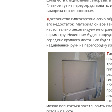
шлиц есть специальные саморезы, а
Главное тут не переусердствовать, 
самореза станет сквозным.
Достоинство гипсокартона легко обрабатываться практически голыми руками и есть
его недостаток. Материал он все-та
настоятельно рекомендуем не огран
периметру. Нелишним будет сооруд
середине крупного листа. Так будет
надавленной руки на перегородку из
Также неприятность поджидает листы гипсокартона
пр
тр
ги
рых
ги
аб
пр
ли
ст
можно попытаться восстановить сма
готов к работе.