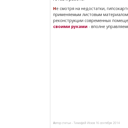
Не смотря на недостатки, гипсокартон на сегодняшний день является наиболее
применяемым листовым материалом
реконструкции современных помещен
своими руками
- вполне управляем
Автор статьи -
Тимофей Исков
16 сентября 2014