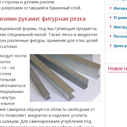
й стороны и делаем разлом.
и разрезаем оставшийся бумажный слой.
Интер
воими руками: фигурная резка
О рем
Инстр
или специальной пилой. Также легко и аккуратно
Потол
она различные фигуры, применяя для этих целей
Цена 
ассатижи.
ратно
то - по
Новое н
ртона
тельная
рабатываться
специальных
 внутрь
тельное
ния самореза образуется область свободная от
то позволяет аккуратно и надежно утопить
о шлицем. Для самонарезания углубления под