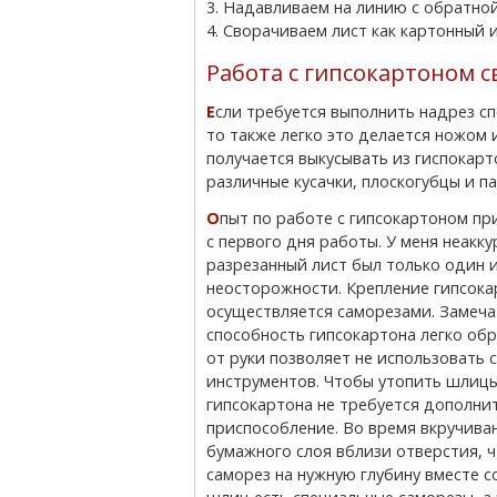
3. Надавливаем на линию с обратно
4. Сворачиваем лист как картонный 
Работа с гипсокартоном с
Если требуется выполнить надрез специальной формы, под выступающие предметы,
то также легко это делается ножом 
получается выкусывать из гиспокарт
различные кусачки, плоскогубцы и п
Опыт по работе с гипсокартоном приходит почти
с первого дня работы. У меня неакку
разрезанный лист был только один и 
неосторожности. Крепление гипсока
осуществляется саморезами. Замеча
способность гипсокартона легко об
от руки позволяет не использовать 
инструментов. Чтобы утопить шлицы
гипсокартона не требуется дополни
приспособление. Во время вкручива
бумажного слоя вблизи отверстия, ч
саморез на нужную глубину вместе с