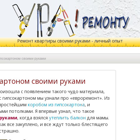
Ремонт квартиры своими руками - личный опыт
ипсокартоном своими руками
картоном своими руками
 с гипсокартоном мы узнали про «евроремонт». Из
я простейшим
коробом из гипсокартона
, и
ми потолками. Я впервые узнал, что такое
 руками
, когда взялся
утеплить балкон
для мамы.
ак все закуплено, и все ждут только блестящего
 страшно.