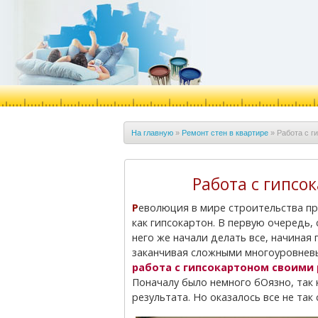
На главную
»
Ремонт стен в квартире
»
Работа с г
Работа с гипсо
Революция в мире строительства произошла с появлением такого чудо материала,
как гипсокартон. В первую очередь,
него же начали делать все, начина
заканчивая сложными многоуровневы
работа с гипсокартоном своими
Поначалу было немного бОязно, так к
результата. Но оказалось все не так