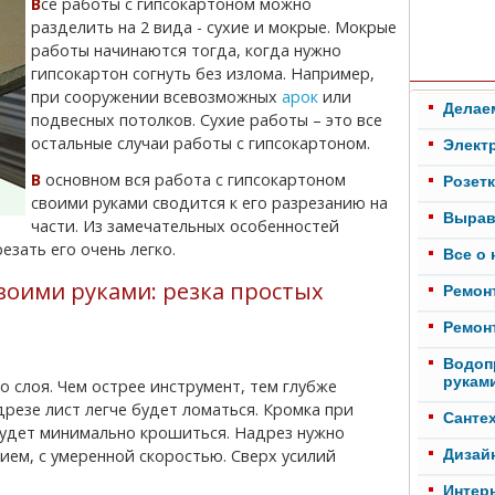
Все работы с гипсокартоном можно
разделить на 2 вида - сухие и мокрые. Мокрые
работы начинаются тогда, когда нужно
гипсокартон согнуть без излома. Например,
при сооружении всевозможных
арок
или
Делае
подвесных потолков. Сухие работы – это все
остальные случаи работы с гипсокартоном.
Элект
В основном вся работа с гипсокартоном
Розет
своими руками сводится к его разрезанию на
Вырав
части. Из замечательных особенностей
езать его очень легко.
Все о
воими руками: резка простых
Ремонт
Ремонт
Водоп
рукам
о слоя. Чем острее инструмент, тем глубже
дрезе лист легче будет ломаться. Кромка при
Cанте
 будет минимально крошиться. Надрез нужно
ием, с умеренной скоростью. Сверх усилий
Дизай
Интер