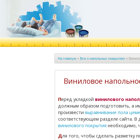
На главную
»
Все о напольных покрытиях
»
Винило
Виниловое напольное
Перед укладкой
винилового напол
должным образом подготовить, а име
произвести
выравнивание пола цем
соответствующем разделе сайта. В 
винилового покрытия
необходимо, ч
Для того, чтобы сделать разметку пола, вам могут понадобиться следующие