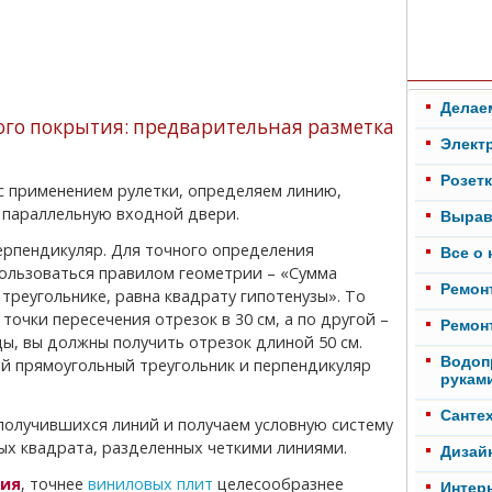
Делае
го покрытия: предварительная разметка
Элект
Розет
 параллельную входной двери.
Вырав
Все о
ользоваться правилом геометрии – «Сумма
Ремонт
треугольнике, равна квадрату гипотенузы». То
точки пересечения отрезок в 30 см, а по другой –
Ремонт
цы, вы должны получить отрезок длиной 50 см.
Водоп
й прямоугольный треугольник и перпендикуляр
рукам
Cанте
ых квадрата, разделенных четкими линиями.
Дизай
тия
, точнее
виниловых плит
целесообразнее
Интер