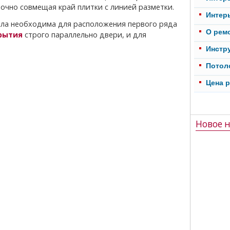
точно совмещая край плитки с линией разметки.
Интер
О рем
рытия
строго параллельно двери, и для
Инстр
Потол
Цена 
Новое н