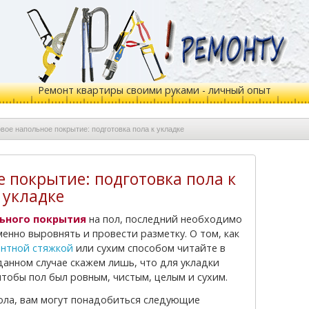
Ремонт квартиры своими руками - личный опыт
вое напольное покрытие: подготовка пола к укладке
 покрытие: подготовка пола к
укладке
ьного покрытия
на пол, последний необходимо
нно выровнять и провести разметку. О том, как
ентной стяжкой
или сухим способом читайте в
данном случае скажем лишь, что для укладки
тобы пол был ровным, чистым, целым и сухим.