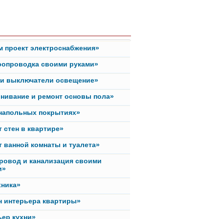
м проект электроснабжения»
ропроводка своими руками»
ки выключатели освещение»
нивание и ремонт основы пола»
 напольных покрытиях»
 стен в квартире»
 ванной комнаты и туалета»
ровод и канализация своими
и»
хника»
н интерьера квартиры»
ьер кухни»