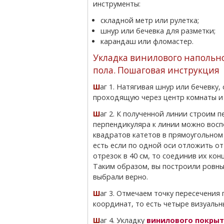
инструменты:
складной метр или рулетка;
шнур или бечевка для разметки;
карандаш или фломастер.
Укладка винилового напольно
пола. Пошаговая инструкция
Шаг 1. Натягивая шнур или бечевку, с применением рулетки, определяем линию,
проходящую через центр комнаты и
Шаг 2. К полученной линии строим перпендикуляр. Для точного определения
перпендикуляра к линии можно восп
квадратов катетов в прямоугольном 
есть если по одной оси отложить от 
отрезок в 40 см, то соединив их кон
Таким образом, вы построили ровны
выбрали верно.
Шаг 3. Отмечаем точку пересечения получившихся линий и получаем условную систему
координат, то есть четыре визуальн
Шаг 4. Укладку
винилового покры