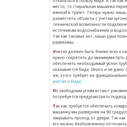
отказаться в пользу биде. А так как 
место, то стиральная машинка пере
ванной в туалет. Теперь нужно лишь
разместить объекты с учетом эргон
технической возможности подключе
источникам водоснабжения и водоо
Так как таковых нет, наши руки пол
развязаны.
Унитаз должен быть ближе всех к канализационному стояку. Это вполне понятно, ведь
нужно сократить до минимума путь д
обеспечить необходимый уклон трубы
оказывается биде. Иного и не дано:
же, этого требует их функционально
унитаз и биде
.
По свободным углам встают раковина и стиральная машинка. Для них лишь
потребуется предусмотреть подвод 
Так как требуется обеспечить комфортную зону вокруг биде и унитаза, стиральную
машинку мы развернем на 90 градус
закрывать проход от двери. Так как
его можно безболезненно потеснить