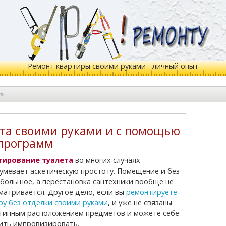
Ремонт квартиры своими руками - личный опыт
та
та своими руками и с помощью
программ
тирование туалета
во многих случаях
умевает аскетическую простоту. Помещение и без
ебольшое, а перестановка сантехники вообще не
матривается. Другое дело, если вы
ремонтируете
ру без отделки своими руками
, и уже не связаны
типным расположением предметов и можете себе
ить импровизировать.