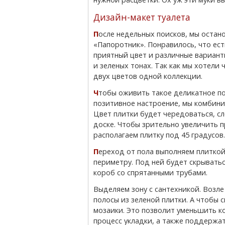
Дизайн-макет туалета
После недельных поисков, мы остановились на плитке Керамма Мараци из коллекции
«Папоротник». Понравилось, что ест
приятный цвет и различные вариант
и зеленых тонах. Так как мы хотели
двух цветов одной коллекции.
Чтобы оживить такое деликатное помещение и придать
позитивное настроение, мы комбинир
Цвет плитки будет чередоваться, с
доске. Чтобы зрительно увеличить п
располагаем плитку под 45 градусов.
Переход от пола выполняем плиткой зеленого оттенка по
периметру. Под ней будет скрывать
короб со спрятанными трубами.
Выделяем зону с сантехникой. Возле
полосы из зеленой плитки. А чтобы 
мозаики. Это позволит уменьшить к
процесс укладки, а также поддержат