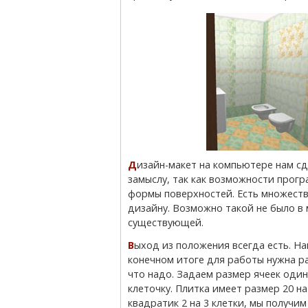
Дизайн-макет на компьютере нам сделали в магазине. Он не совсем соответствует
замыслу, так как возможности прог
формы поверхностей. Есть множеств
дизайну. Возможно такой не было в 
существующей.
Выход из положения всегда есть. Нам на помощь пришел известный в народе Excel. В
конечном итоге для работы нужна раз
что надо. Задаем размер ячеек один
клеточку. Плитка имеет размер 20 на
квадратик 2 на 3 клетки, мы получи