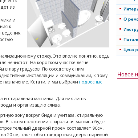
еще есть
едет из
Интер
О рем
омики и
ния к
Инстр
тведения.
ностью
Потол
Цена 
ля нечистот. На коротком участке легче
 в пару градусов. По соседству с ним
Новое н
 однотипные инсталляции и коммуникации, к тому
е назначение. Кстати, и мы выбрали
подвесные
воды и организацию слива.
ов. В таком положении стиральная машина будет
 строительный дверной проем составляет 90см,
 на 20 см, так чтобы стандартная дверь шириной