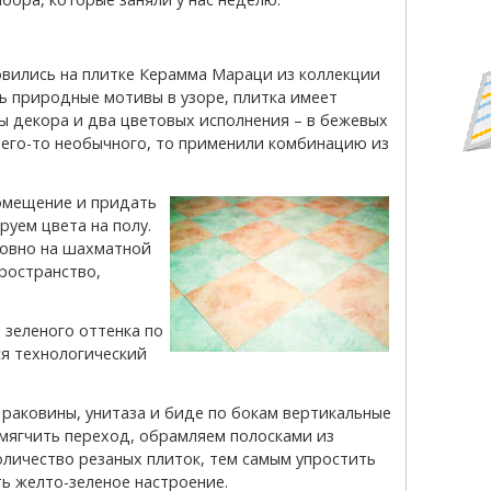
ь природные мотивы в узоре, плитка имеет
ы декора и два цветовых исполнения – в бежевых
 чего-то необычного, то применили комбинацию из
уем цвета на полу.
ловно на шахматной
ространство,
ся технологический
 раковины, унитаза и биде по бокам вертикальные
смягчить переход, обрамляем полосками из
оличество резаных плиток, тем самым упростить
ь желто-зеленое настроение.