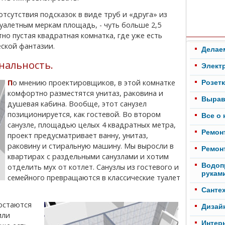
уалетным меркам площадь, - чуть больше 2,5
но пустая квадратная комнатка, где уже есть
еской фантазии.
Делае
нальность.
Элект
По мнению проектировщиков, в этой комнатке
Розет
комфортно разместятся унитаз, раковина и
Вырав
душевая кабина. Вообще, этот санузел
позиционируется, как гостевой. Во втором
Все о
санузле, площадью целых 4 квадратных метра,
Ремонт
проект предусматривает ванну, унитаз,
раковину и стиральную машину. Мы выросли в
Ремонт
квартирах с раздельными санузлами и хотим
Водоп
отделить мух от котлет. Санузлы из гостевого и
рукам
семейного превращаются в классические туалет
Cанте
Дизай
или
Интер