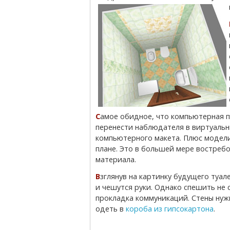
В конце к
Самое обидное, что компьютерная программа не точно передает оттенок и не может
перенести наблюдателя в виртуальн
компьютерного макета. Плюс модели
плане. Это в большей мере востребо
материала.
Взглянув на картинку будущего туалета, уже чувствуется, как поднимается настроение
и чешутся руки. Однако спешить не 
прокладка коммуникаций. Стены нуж
одеть в
короба из гипсокартона
.