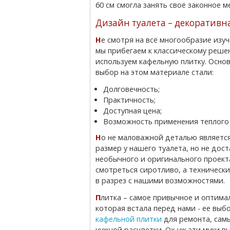
60 см смогла занять своё законное ме
Дизайн туалета – декоративна
Не смотря на всё многообразие изученных нами технологий ремонта ванной и туалета,
мы прибегаем к классическому решен
используем кафельную плитку. Осно
выбор на этом материале стали:
Долговечность;
Практичность;
Доступная цена;
Возможность применения теплого 
Но не маловажной деталью является и эстетическая сторона вопроса. Хоть и большой
размер у нашего туалета, но не до
необычного и оригинального проекта
смотреться сиротливо, а техническ
в разрез с нашими возможностями.
Плитка – самое привычное и оптимальное решение для нас. Главная проблема,
которая встала перед нами - ее вы
кафельной плитки
для ремонта, сам
нужной расцветки. Ох уж эти муки в