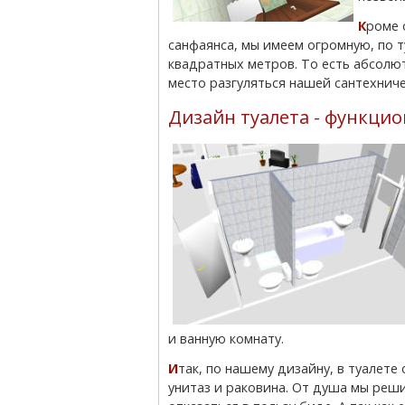
Кроме отсутствия подсказок в виде труб и «друга» из
санфаянса, мы имеем огромную, по т
квадратных метров. То есть абсолют
место разгуляться нашей сантехнич
Дизайн туалета - функцио
и ванную комнату.
Итак, по нашему дизайну, в туалете остаются
унитаз и раковина. От душа мы реш