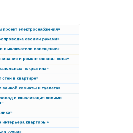
м проект электроснабжения»
ропроводка своими руками»
ки выключатели освещение»
нивание и ремонт основы пола»
 напольных покрытиях»
 стен в квартире»
 ванной комнаты и туалета»
ровод и канализация своими
и»
хника»
н интерьера квартиры»
ьер кухни»