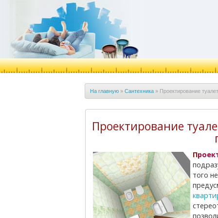
На главную
»
Cантехника
»
Проектирование туале
Проектирование туале
Проек
подраз
того н
предус
кварти
стерео
позвол