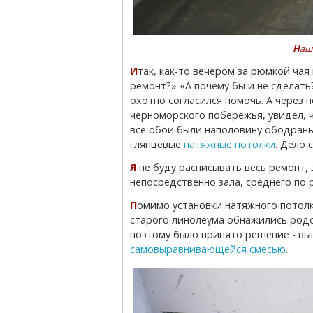
Наш
Итак, как-то вечером за рюмкой чая моя тёща обмолвилась: «А не сделать ли нам
ремонт?» «А почему бы и не сделать?
охотно согласился помочь. А через 
черноморского побережья, увидел, 
все обои были наполовину ободраны,
глянцевые
натяжные потолки
. Дело 
Я не буду расписывать весь ремонт, затрону лишь те моменты, которые касаются
непосредственно зала, среднего по 
Помимо установки натяжного потолка, требовался ремонт стен и пола. После вскрытия
старого линолеума обнажились родо
поэтому было принято решение - в
самовыравнивающейся смесью
.