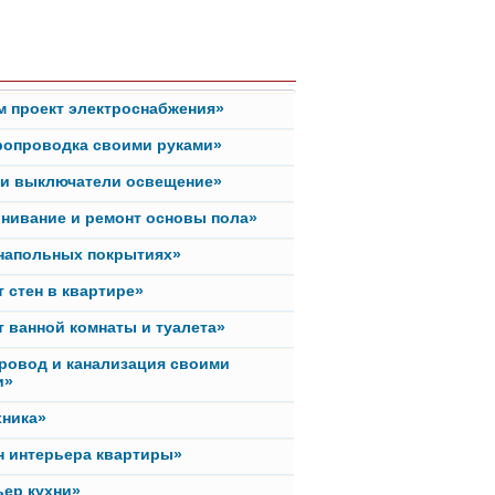
м проект электроснабжения»
ропроводка своими руками»
ки выключатели освещение»
нивание и ремонт основы пола»
 напольных покрытиях»
 стен в квартире»
 ванной комнаты и туалета»
ровод и канализация своими
и»
хника»
н интерьера квартиры»
ьер кухни»