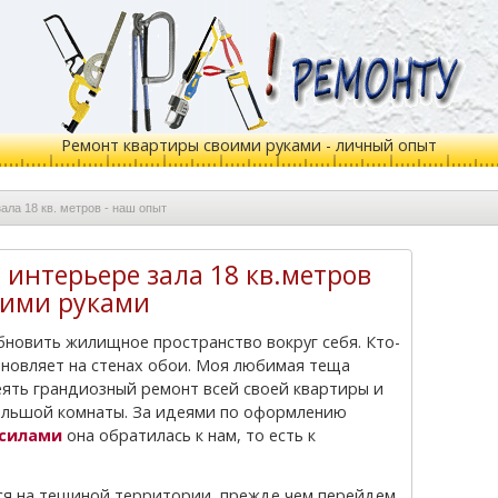
Ремонт квартиры своими руками - личный опыт
ала 18 кв. метров - наш опыт
 интерьере зала 18 кв.метров
оими руками
бновляет на стенах обои. Моя любимая теща
теять грандиозный ремонт всей своей квартиры и
ольшой комнаты. За идеями по оформлению
 силами
она обратилась к нам, то есть к