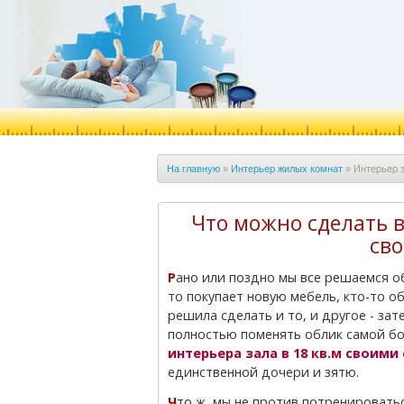
На главную
»
Интерьер жилых комнат
»
Интерьер з
Что можно сделать в
св
Рано или поздно мы все решаемся обновить жилищное пространство вокруг себя. Кто-
то покупает новую мебель, кто-то о
решила сделать и то, и другое - за
полностью поменять облик самой б
интерьера зала в 18 кв.м своими
единственной дочери и зятю.
Что ж, мы не против потренироваться на тещиной территории, прежде чем перейдем