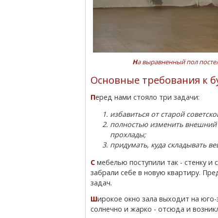
На выравненный пол посте
Основные требования к бу
Перед нами стояло три задачи:
избавиться от старой советско
полностью изменить внешний в
прохлады;
придумать, куда складывать вещ
С мебелью поступили так - стенку и стол увезли в деревню, мягкий уголок временно
забрали себе в новую квартиру. Пр
задач.
Широкое окно зала выходит на юго-западную сторону, поэтому в комнате очень
солнечно и жарко - отсюда и возни