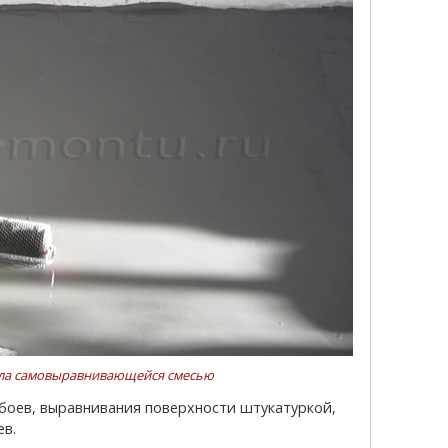
ола самовыравнивающейся смесью
ев.