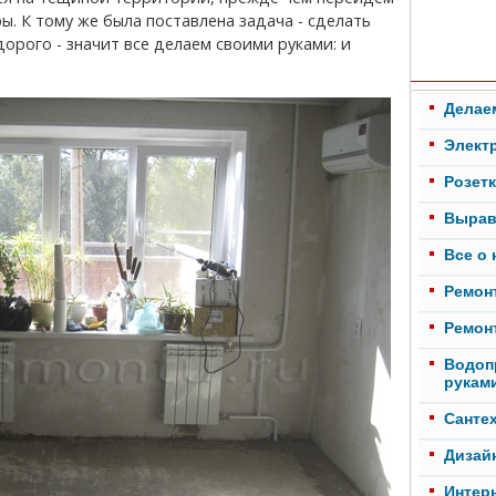
ы. К тому же была поставлена задача - сделать
дорого - значит все делаем своими руками: и
Делае
Элект
Розет
Вырав
Все о
Ремонт
Ремонт
Водоп
рукам
Cанте
Дизай
Интер