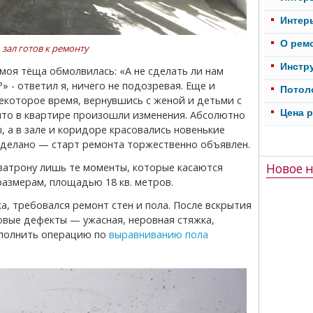
Интер
О рем
 зал готов к ремонту
Инстр
» - ответил я, ничего не подозревая. Еще и
Потол
некоторое время, вернувшись с женой и детьми с
Цена 
что в квартире произошли изменения. Абсолютно
 а в зале и коридоре красовались новенькие
сделано — старт ремонта торжественно объявлен.
Новое н
размерам, площадью 18 кв. метров.
вые дефекты — ужасная, неровная стяжка,
ыполнить операцию по
выравниванию пола