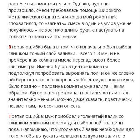
растечется самостоятельно. Однако, чудо не
произошло, смеси требовалась помощь широкого
металлического шпателя и когда мой ремонтник
спохватился, то «загнать» смесь в один из углов уже не
получилось – не хватило длины руки, а наступать на
только что залитый пол нельзя.
Вторая ошибка была в том, что изначально был выбран
слишком тонкий слой заливки – всего 1-3 мм, и не
промеренная комната имела перепад высот более
сантиметра. Именно бугор в центре комнаты
подтолкнул попробовать выровнять пол, и он же словно
айсберг остался не покоренным. Когда муж спохватился,
было поздно – половина комнаты уже залита. Таким
образом, бугор в центре комнаты остался хоть и стал
значительно меньше, можно даже сказать, практически
незаметным, но все-таки он есть.
Третья ошибка: муж приобрел игольчатый валик со
слишком длинным ворсом для выбранной толщины
пола. Напоминаю, что игольчатый валик необходим для
того, чтобы выпускать излишки воздуха из залитого