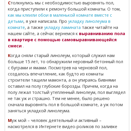
Столкнулись мы с необходимостью выровнять пол,
когда приступили к ремонту большой комнаты. О том,
как мы клеили обои в маленькой комнате вместе с
детьми
, я уже написала. Про
укладку линолеума в
комнате
, а также
укладку ламината
также читайте на
нашем сайте, а сейчас вернемся к
выравниванию пола
в квартире с помощью самовыравнивающейся
смеси
.
Когда сняли старый линолеум, который служил нам
больше 15 лет, то обнаружили неровный бетонный пол
с буграми и ямами. Посмотрев на черновой пол,
создалось впечатление, как будто из комнаты
строители тащили мамонта, а он упираясь бивнями
оставил на полу глубокие борозды. Причем, когда на
полу лежал толстый утепленный линолеум, пол выглядел
не так уж и страшно. Тем не менее, было решено
сначала выровнять пол в большой комнате, а уж потом
заняться укладкой линолеума.
Муж мой – человек деятельный и активный –
насмотрелся в Интернете видео-роликов по заливке