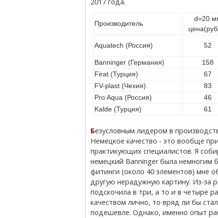
2017 года.
d=20 м
Производитель
цена(руб
Aquatech (Россия)
52
Banninger (Германия)
158
Firat (Турция)
67
FV-plast (Чехия)
83
Pro Aqua (Россия)
46
Kalde (Турция)
61
Безусловным лидером в производстве полипропиленовых труб являются немцы.
Немецкое качество - это вообще пр
практикующих специалистов. Я собир
немецкий Banninger была немногим бо
фитинги (около 40 элементов) мне о
другую нерадужную картину. Из-за р
подскочила в три, а то и в четыре ра
качеством лично, то вряд ли бы стал
подешевле. Однако, именно опыт ра