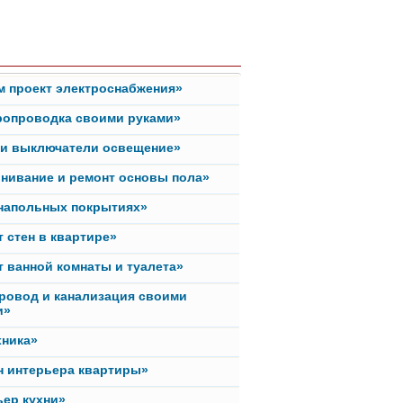
м проект электроснабжения»
ропроводка своими руками»
ки выключатели освещение»
нивание и ремонт основы пола»
 напольных покрытиях»
 стен в квартире»
 ванной комнаты и туалета»
ровод и канализация своими
и»
хника»
н интерьера квартиры»
ьер кухни»