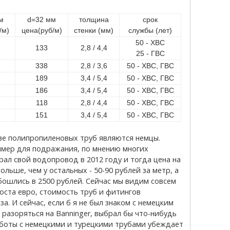
м
d=32 мм
толщина
срок
/м)
цена(руб/м)
стенки (мм)
службы (лет)
50 - ХВС
133
2,8 / 4,4
25 - ГВС
338
2,8 / 3,6
50 - ХВС, ГВС
189
3,4 / 5,4
50 - ХВС, ГВС
186
3,4 / 5,4
50 - ХВС, ГВС
118
2,8 / 4,4
50 - ХВС, ГВС
151
3,4 / 5,4
50 - ХВС, ГВС
имер для подражания, по мнению многих
ал свой водопровод в 2012 году и тогда цена на
льше, чем у остальных - 50-90 рублей за метр, а
бошлись в 2500 рублей. Сейчас мы видим совсем
оста евро, стоимость труб и фитингов
за. И сейчас, если б я не был знаком с немецким
 разоряться на Banninger, выбрал бы что-нибудь
боты с немецкими и турецкими трубами убеждает