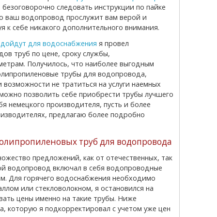
ли безоговорочно следовать инструкции по пайке
, то ваш водопровод прослужит вам верой и
я к себе никакого дополнительного внимания.
подойдут для водоснабжения
я провел
ов труб по цене, сроку службы,
етрам. Получилось, что наиболее выгодным
олипропиленовые трубы для водопровода,
и возможности не тратиться на услуги наемных
 можно позволить себе приобрести трубы лучшего
бя немецкого производителя, пусть и более
роизводителях, предлагаю более подробно
полипропиленовых труб для водопровода
мой водопровод включал в себя водопроводные
 мм. Для горячего водоснабжения необходимо
ллом или стекловолокном, я остановился на
вать цены именно на такие трубы. Ниже
а, которую я подкорректировал с учетом уже цен