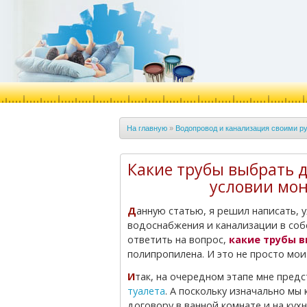
На главную
»
Водопровод и канализация своими р
Какие трубы выбрать д
условии мо
Данную статью, я решил написать, уже имея некоторый опыт работы с системами
водоснабжения и канализации в соб
ответить на вопрос,
какие трубы 
полипропилена. И это не просто мои
Итак, на очередном этапе мне пред
туалета
. А поскольку изначально мы
договору в ванной комнате и на кух