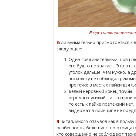
Разрез полипропиленов
Если внимательно присмотреться к внутреннему срезу, то отчетливо видно,
следующее:
Один соединительный шов (сле
его будто не хватает. Это от т
уголок дальше, чем нужно, а д
поскольку не соблюдал рекоме
протечке в местах пайки взять
Белый неровный конец трубы - 
огромных усилий - и это произ
то есть к пайке претензий нет,
выдержат в принципе не предп
Я читал, много отзывов как в пользу полипропилена, так и против него и заметил одну
особенность, большинство отрицате
кто совершенно не соблюдают тех