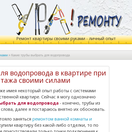
Ремонт квартиры своими руками - личный опыт
уками
»
Какие трубы выбрать для водопровода
ля водопровода в квартире при
нтажа своими силами
ственной квартире. Сейчас я могу однозначно
выбрать для водопровода
- конечно, трубы из
 слова, далее я постараюсь внятно их обосновать.
стояло заняться
ремонтом ванной комнаты и
 купили квартиру без какой-либо отделки, то по
не присутствовали только точки подключения к