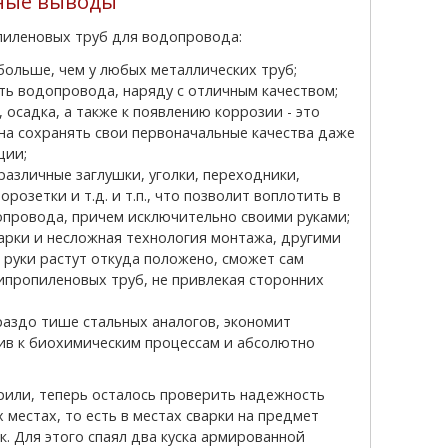
ные выводы
пиленовых труб для водопровода:
 больше, чем у любых металлических труб;
ть водопровода, наряду с отличным качеством;
 осадка, а также к появлению коррозии - это
на сохранять свои первоначальные качества даже
ции;
азличные заглушки, уголки, переходники,
розетки и т.д. и т.п., что позволит воплотить в
провода, причем исключительно своими руками;
варки и несложная технология монтажа, другими
 руки растут откуда положено, сможет сам
пропиленовых труб, не привлекая сторонних
аздо тише стальных аналогов, экономит
ив к биохимическим процессам и абсолютно
местах, то есть в местах сварки на предмет
. Для этого спаял два куска армированной