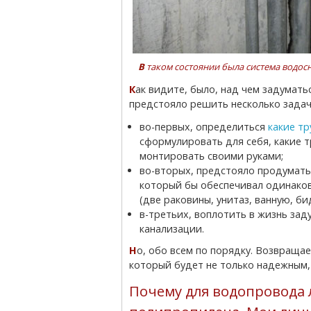
В таком состоянии была система водо
Как видите, было, над чем задуматься и где воплощать свои задумки в жизнь. Мне
предстояло решить несколько задач
во-первых, определиться
какие т
сформулировать для себя, какие 
монтировать своими руками;
во-вторых, предстояло продумат
который бы обеспечивал одинако
(две раковины, унитаз, ванную, би
в-третьих, воплотить в жизнь зад
канализации.
Но, обо всем по порядку. Возвращаемся к вопросу о выборе труб для водопровода,
который будет не только надежным,
Почему для водопровода 