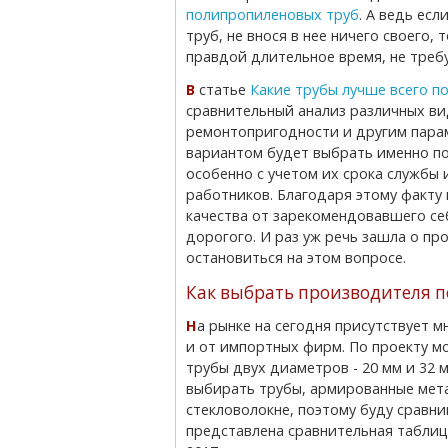
полипропиленовых труб
. А ведь ес
труб, не внося в нее ничего своего
правдой длительное время, не требу
В статье
Какие трубы лучше всего 
сравнительный анализ различных вид
ремонтопригодности и другим парам
вариантом будет выбрать именно п
особенно с учетом их срока службы 
работников. Благодаря этому факту
качества от зарекомендовавшего се
дорогого. И раз уж речь зашла о п
остановиться на этом вопросе.
Как выбрать производителя 
На рынке на сегодня присутствует множество предложений, как от отечественных, так
и от импортных фирм. По проекту 
трубы двух диаметров - 20 мм и 32
выбирать трубы, армированные мета
стекловолокне, поэтому буду сравни
представлена сравнительная таблиц