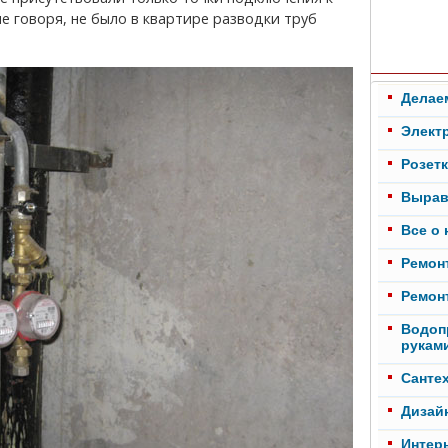
 говоря, не было в квартире разводки труб
Делае
Элект
Розет
Вырав
Все о
Ремонт
Ремонт
Водоп
рукам
Cанте
Дизай
Интер