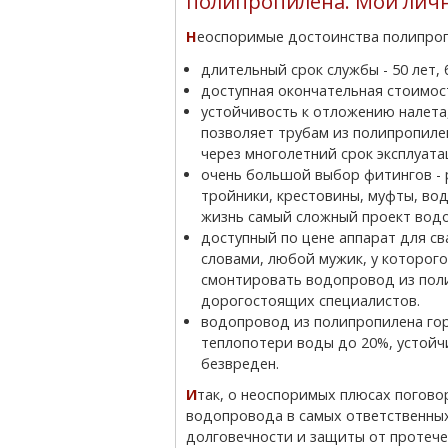
полипропилена. Мои лич
Неоспоримые достоинства полипро
длительный срок службы - 50 лет,
доступная окончательная стоимос
устойчивость к отложению налета,
позволяет трубам из полипропиле
через многолетний срок эксплуата
очень большой выбор фитингов - р
тройники, крестовины, муфты, водо
жизнь самый сложный проект водо
доступный по цене аппарат для с
словами, любой мужик, у которого
смонтировать водопровод из поли
дорогостоящих специалистов.
водопровод из полипропилена гор
теплопотери воды до 20%, устойч
безвреден.
Итак, о неоспоримых плюсах поговорили, теперь осталось проверить надежность
водопровода в самых ответственных 
долговечности и защиты от протечек